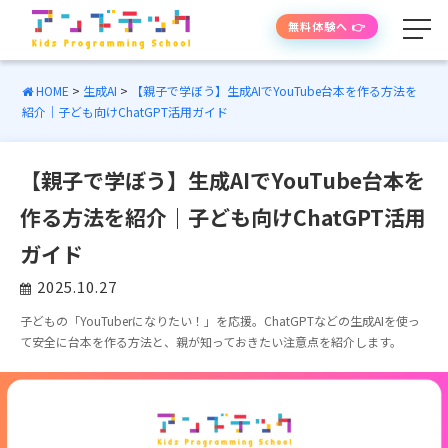
無料体験へ 👉
HOME
>
生成AI
>
【親子で学ぼう】生成AIでYouTube台本を作る方法を
紹介｜子ども向けChatGPT活用ガイド
学べる内容
【親子で学ぼう】生成AIでYouTube台本を
授業の流れ
作る方法を紹介｜子ども向けChatGPT活用
先生紹介
ガイド
2025.10.27
授業時間・料金
子どもの「YouTuberになりたい！」を応援。ChatGPTなどの生成AIを使っ
て安全に台本を作る方法と、親が知っておきたい注意点を紹介します。
よくあるご質問
生徒・保護者の声