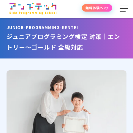
無料体験へ 👉
JUNIOR-PROGRAMMING-KENTEI
学べる内容
ジュニアプログラミング検定 対策｜エン
トリー〜ゴールド 全級対応
授業の流れ
先生紹介
授業時間・料金
よくあるご質問
生徒・保護者の声