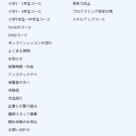
小学1・2年生コース
発表力向上
小学3・4年生コース
プログラミング検定対策
小学5年生〜中学生コース
スキルアップコース
Scratchコース
Unityコース
オンラインレッスンの流れ
よくある質問
お知らせ
授業時間・料金
アンズテックデイ
保護者の方へ
体験談
先生紹介
企業との取り組み
講師スタッフ募集
無料体験のお申込
お問い合わせ