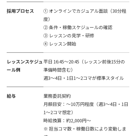
採用プロセス
① オンラインでカジュアル面談（30分程
度）
② 条件・稼働スケジュールの確認
③ レッスンの見学・研修
④ レッスン開始
レッスンスケジュ
平日 16:45〜20:45（レッスン前後15分の
ール例
準備時間含む）
週3〜4日・1日1〜2コマが標準スタイル
給与
業務委託契約
月額目安：〜10万円程度（週3〜4日・1日
1〜2コマ想定）
時給換算：約2,000円〜
※ 担当コマ数・稼働日数により変動しま