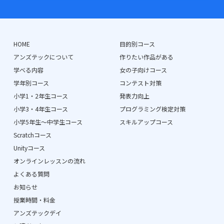
HOME
目的別コース
アンズテックについて
作りたい作品がある
学べる内容
女の子向けコース
学年別コース
コンテスト対策
小学1・2年生コース
発表力向上
小学3・4年生コース
プログラミング検定対策
小学5年生〜中学生コース
スキルアップコース
Scratchコース
Unityコース
オンラインレッスンの流れ
よくある質問
お知らせ
授業時間・料金
アンズテックデイ