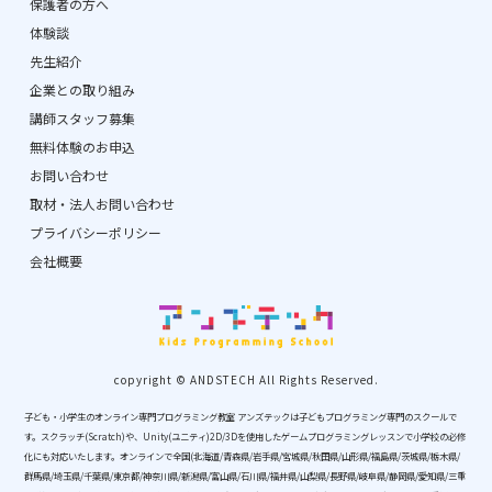
保護者の方へ
体験談
先生紹介
企業との取り組み
講師スタッフ募集
無料体験のお申込
お問い合わせ
取材・法人お問い合わせ
プライバシーポリシー
会社概要
copyright © ANDSTECH All Rights Reserved.
子ども・小学生のオンライン専門プログラミング教室 アンズテックは子どもプログラミング専門のスクールで
す。スクラッチ(Scratch)や、Unity(ユニティ)2D/3Dを使用したゲームプログラミングレッスンで小学校の必修
化にも対応いたします。オンラインで全国(北海道/青森県/岩手県/宮城県/秋田県/山形県/福島県/茨城県/栃木県/
群馬県/埼玉県/千葉県/東京都/神奈川県/新潟県/富山県/石川県/福井県/山梨県/長野県/岐阜県/静岡県/愛知県/三重