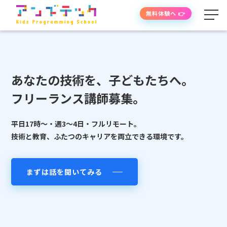
無料体験へ 👉
学べる内容
あなたの技術を、子どもたちへ。
授業の流れ
フリーランス講師募集。
先生紹介
平日17時〜・週3〜4日・フルリモート。
技術と教育、ふたつのキャリアを両立できる環境です。
授業時間・料金
まずは話を聞いてみる
よくあるご質問
生徒・保護者の声