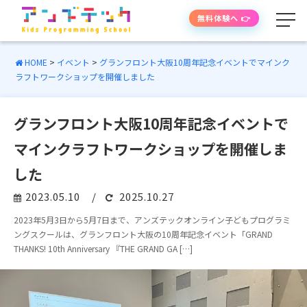
無料体験へ 👉
HOME
>
イベント
>
グランフロント大阪10周年記念イベントでマインク
ラフトワークショップを開催しました
学べる内容
グランフロント大阪10周年記念イベントで
授業の流れ
マインクラフトワークショップを開催しま
先生紹介
した
2023.05.10
/
2025.10.27
授業時間・料金
2023年5月3日から5月7日まで、アンズテックオンライン子どもプログラミ
ングスクールは、グランフロント大阪の10周年記念イベント「GRAND
よくあるご質問
THANKS! 10th Anniversary 『THE GRAND GA […]
生徒・保護者の声