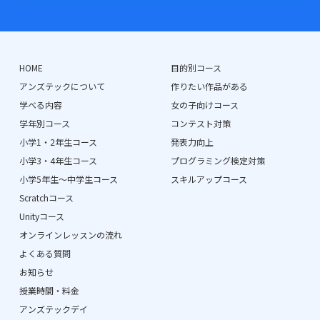
HOME
目的別コース
アンズテックについて
作りたい作品がある
学べる内容
女の子向けコース
学年別コース
コンテスト対策
小学1・2年生コース
発表力向上
小学3・4年生コース
プログラミング検定対策
小学5年生〜中学生コース
スキルアップコース
Scratchコース
Unityコース
オンラインレッスンの流れ
よくある質問
お知らせ
授業時間・料金
アンズテックデイ