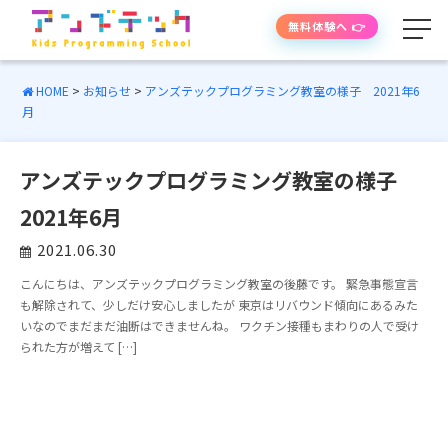
無料体験へ 👉
HOME
>
お知らせ
>
アンズテックプログラミング教室の様子 2021年6
月
学べる内容
アンズテックプログラミング教室の様子
授業の流れ
2021年6月
先生紹介
2021.06.30
こんにちは、アンズテックプログラミング教室の後藤です。 緊急事態宣言
授業時間・料金
も解除されて、少しだけ安心しましたが 東京はリバウンド傾向にあるみた
いなのでまだまだ油断はできませんね。 ワクチン接種もまわりの人で受け
られた方が増えて […]
よくあるご質問
生徒・保護者の声