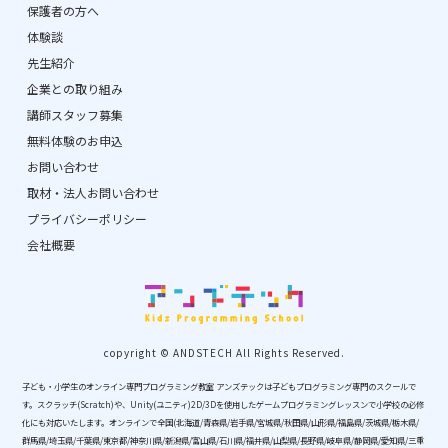
保護者の方へ
体験談
先生紹介
企業との取り組み
講師スタッフ募集
無料体験のお申込
お問い合わせ
取材・法人お問い合わせ
プライバシーポリシー
会社概要
copyright © ANDSTECH All Rights Reserved.
子ども・小学生のオンライン専門プログラミング教室 アンズテックは子どもプログラミング専門のスクールで
す。スクラッチ(Scratch)や、Unity(ユニティ)2D/3Dを使用したゲームプログラミングレッスンで小学校の必修
化にも対応いたします。オンラインで全国(北海道/青森県/岩手県/宮城県/秋田県/山形県/福島県/茨城県/栃木県/
群馬県/埼玉県/千葉県/東京都/神奈川県/新潟県/富山県/石川県/福井県/山梨県/長野県/岐阜県/静岡県/愛知県/三重