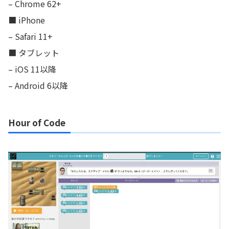
– Chrome 62+
■ iPhone
– Safari 11+
■ タブレット
– iOS 11以降
– Android 6以降
Hour of Code