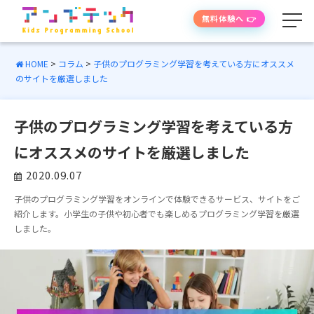
無料体験へ 👉
HOME
>
コラム
>
子供のプログラミング学習を考えている方にオススメ
のサイトを厳選しました
学べる内容
子供のプログラミング学習を考えている方
授業の流れ
にオススメのサイトを厳選しました
先生紹介
2020.09.07
子供のプログラミング学習をオンラインで体験できるサービス、サイトをご
授業時間・料金
紹介します。小学生の子供や初心者でも楽しめるプログラミング学習を厳選
しました。
よくあるご質問
生徒・保護者の声