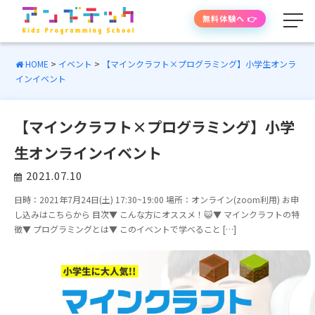
無料体験へ 👉
HOME
>
イベント
>
【マインクラフト×プログラミング】小学生オンラ
インイベント
学べる内容
【マインクラフト×プログラミング】小学
授業の流れ
生オンラインイベント
先生紹介
2021.07.10
日時：2021年7月24日(土) 17:30~19:00 場所：オンライン(zoom利用) お申
授業時間・料金
し込みはこちらから 目次▼ こんな方にオススメ！😺▼ マインクラフトの特
徴▼ プログラミングとは▼ このイベントで学べること […]
よくあるご質問
生徒・保護者の声