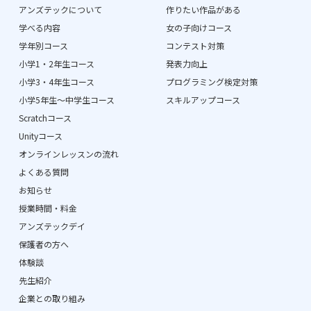
アンズテックについて
作りたい作品がある
学べる内容
女の子向けコース
学年別コース
コンテスト対策
小学1・2年生コース
発表力向上
小学3・4年生コース
プログラミング検定対策
小学5年生〜中学生コース
スキルアップコース
Scratchコース
Unityコース
オンラインレッスンの流れ
よくある質問
お知らせ
授業時間・料金
アンズテックデイ
保護者の方へ
体験談
先生紹介
企業との取り組み