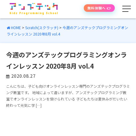
無料体験へ 👉
HOME
>
Scratch(スクラッチ)
>
今週のアンズテックプログラミングオン
ラインレッスン 2020年8月 vol.4
学べる内容
今週のアンズテックプログラミングオンラ
授業の流れ
インレッスン 2020年8月 vol.4
先生紹介
2020.08.27
こんにちは、子ども向けオンラインレッスン専門のアンズテックプログラミ
授業時間・料金
ング教室です。 地域によって違いますが、アンズテックプログラミング教
室でオンラインレッスンを受けられている 子どもたちは夏休みがだいたい
終わって元気に学 […]
よくあるご質問
生徒・保護者の声