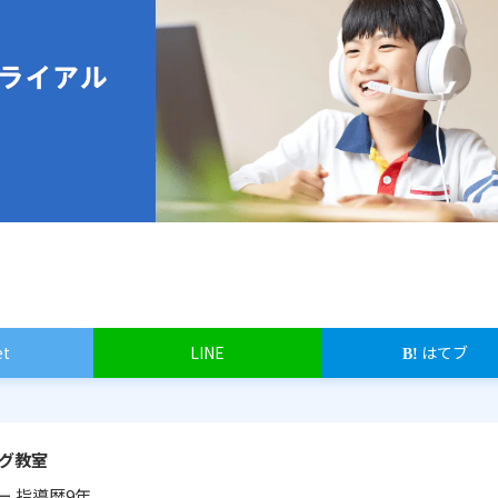
et
LINE
はてブ
グ教室
ー
指導歴9年