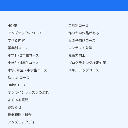
HOME
目的別コース
アンズテックについて
作りたい作品がある
学べる内容
女の子向けコース
学年別コース
コンテスト対策
小学1・2年生コース
発表力向上
小学3・4年生コース
プログラミング検定対策
小学5年生〜中学生コース
スキルアップコース
Scratchコース
Unityコース
オンラインレッスンの流れ
よくある質問
お知らせ
授業時間・料金
アンズテックデイ