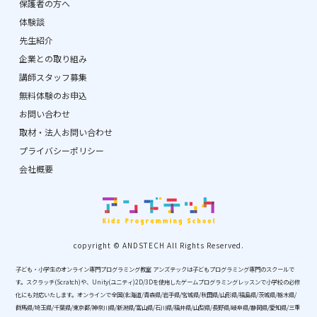
保護者の方へ
体験談
先生紹介
企業との取り組み
講師スタッフ募集
無料体験のお申込
お問い合わせ
取材・法人お問い合わせ
プライバシーポリシー
会社概要
copyright © ANDSTECH All Rights Reserved.
子ども・小学生のオンライン専門プログラミング教室 アンズテックは子どもプログラミング専門のスクールで
す。スクラッチ(Scratch)や、Unity(ユニティ)2D/3Dを使用したゲームプログラミングレッスンで小学校の必修
化にも対応いたします。オンラインで全国(北海道/青森県/岩手県/宮城県/秋田県/山形県/福島県/茨城県/栃木県/
群馬県/埼玉県/千葉県/東京都/神奈川県/新潟県/富山県/石川県/福井県/山梨県/長野県/岐阜県/静岡県/愛知県/三重