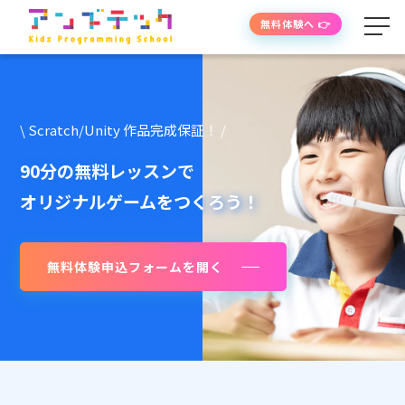
無料体験へ 👉
学べる内容
\ Scratch/Unity 作品完成保証！ /
授業の流れ
90分の無料レッスンで
オリジナルゲームをつくろう！
先生紹介
無料体験申込フォームを開く
授業時間・料金
よくあるご質問
生徒・保護者の声