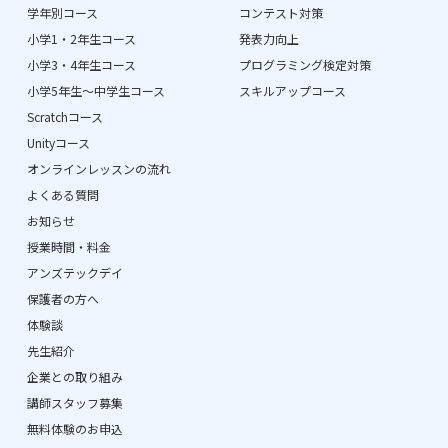
学年別コース
コンテスト対策
小学1・2年生コース
発表力向上
小学3・4年生コース
プログラミング検定対策
小学5年生〜中学生コース
スキルアップコース
Scratchコース
Unityコース
オンラインレッスンの流れ
よくある質問
お知らせ
授業時間・料金
アンズテックデイ
保護者の方へ
体験談
先生紹介
企業との取り組み
講師スタッフ募集
無料体験のお申込