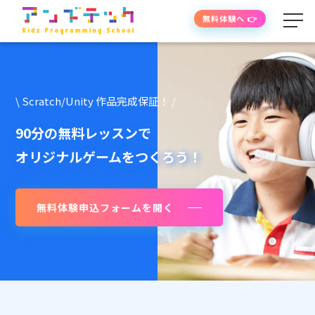
無料体験へ 👉
学べる内容
\ Scratch/Unity 作品完成保証！ /
授業の流れ
90分の無料レッスンで
オリジナルゲームをつくろう！
先生紹介
無料体験申込フォームを開く
授業時間・料金
よくあるご質問
生徒・保護者の声