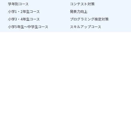
学年別コース
コンテスト対策
小学1・2年生コース
発表力向上
小学3・4年生コース
プログラミング検定対策
小学5年生〜中学生コース
スキルアップコース
Scratchコース
Unityコース
オンラインレッスンの流れ
よくある質問
お知らせ
授業時間・料金
アンズテックデイ
保護者の方へ
体験談
先生紹介
企業との取り組み
講師スタッフ募集
無料体験のお申込