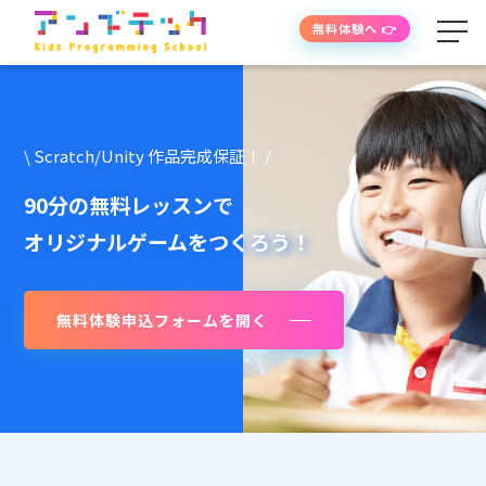
無料体験へ 👉
学べる内容
\ Scratch/Unity 作品完成保証！ /
授業の流れ
90分の無料レッスンで
オリジナルゲームをつくろう！
先生紹介
無料体験申込フォームを開く
授業時間・料金
よくあるご質問
生徒・保護者の声