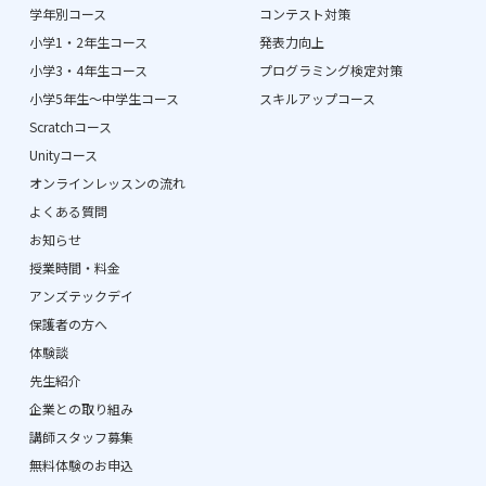
学年別コース
コンテスト対策
小学1・2年生コース
発表力向上
小学3・4年生コース
プログラミング検定対策
小学5年生〜中学生コース
スキルアップコース
Scratchコース
Unityコース
オンラインレッスンの流れ
よくある質問
お知らせ
授業時間・料金
アンズテックデイ
保護者の方へ
体験談
先生紹介
企業との取り組み
講師スタッフ募集
無料体験のお申込