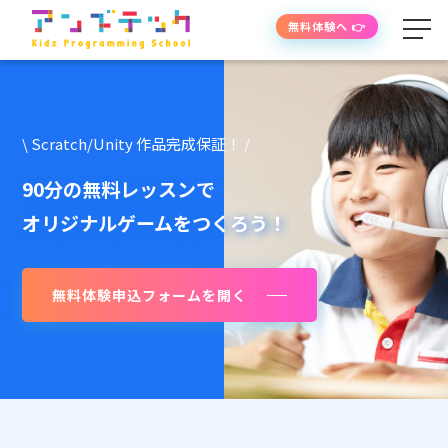
無料体験へ 👉
学べる内容
\ Scratch/Unity 作品完成保証！ /
授業の流れ
90分の無料レッスンで
オリジナルゲームをつくろう！
先生紹介
無料体験申込フォームを開く
授業時間・料金
よくあるご質問
生徒・保護者の声