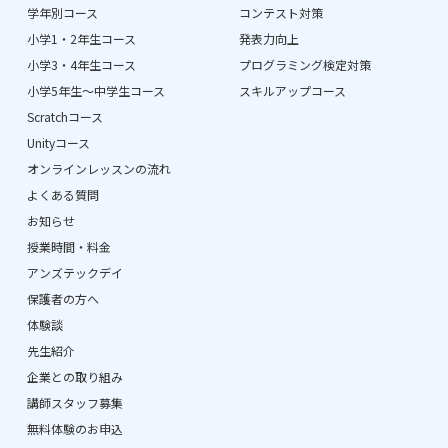
学年別コース
コンテスト対策
小学1・2年生コース
発表力向上
小学3・4年生コース
プログラミング検定対策
小学5年生〜中学生コース
スキルアップコース
Scratchコース
Unityコース
オンラインレッスンの流れ
よくある質問
お知らせ
授業時間・料金
アンズテックデイ
保護者の方へ
体験談
先生紹介
企業との取り組み
講師スタッフ募集
無料体験のお申込