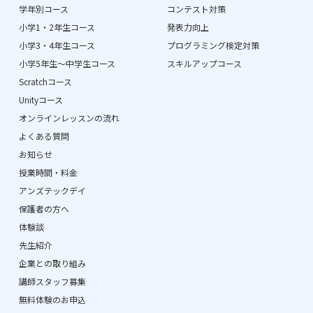
学年別コース
コンテスト対策
小学1・2年生コース
発表力向上
小学3・4年生コース
プログラミング検定対策
小学5年生〜中学生コース
スキルアップコース
Scratchコース
Unityコース
オンラインレッスンの流れ
よくある質問
お知らせ
授業時間・料金
アンズテックデイ
保護者の方へ
体験談
先生紹介
企業との取り組み
講師スタッフ募集
無料体験のお申込