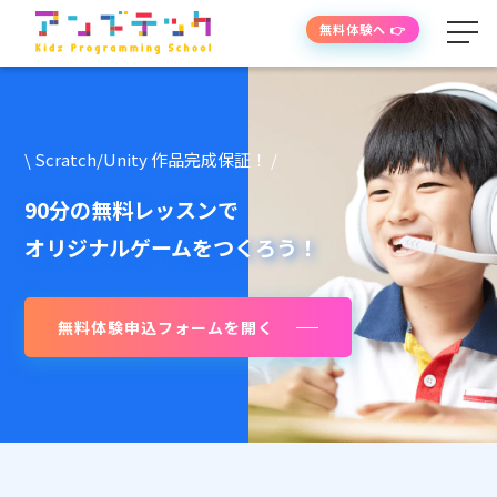
無料体験へ 👉
学べる内容
\ Scratch/Unity 作品完成保証！ /
授業の流れ
90分の無料レッスンで
オリジナルゲームをつくろう！
先生紹介
無料体験申込フォームを開く
授業時間・料金
よくあるご質問
生徒・保護者の声