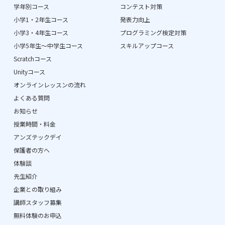
学年別コース
コンテスト対策
小学1・2年生コース
発表力向上
小学3・4年生コース
プログラミング検定対策
小学5年生〜中学生コース
スキルアップコース
Scratchコース
Unityコース
オンラインレッスンの流れ
よくある質問
お知らせ
授業時間・料金
アンズテックデイ
保護者の方へ
体験談
先生紹介
企業との取り組み
講師スタッフ募集
無料体験のお申込