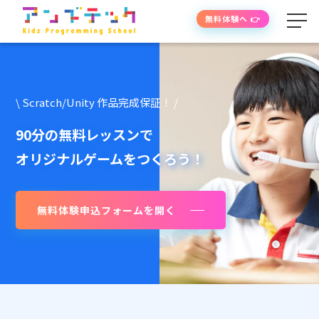
無料体験へ 👉
学べる内容
\ Scratch/Unity 作品完成保証！ /
授業の流れ
90分の無料レッスンで
オリジナルゲームをつくろう！
先生紹介
無料体験申込フォームを開く
授業時間・料金
よくあるご質問
生徒・保護者の声