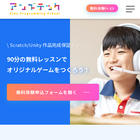
無料体験へ 👉
学べる内容
\ Scratch/Unity 作品完成保証！ /
授業の流れ
90分の無料レッスンで
オリジナルゲームをつくろう！
先生紹介
無料体験申込フォームを開く
授業時間・料金
よくあるご質問
生徒・保護者の声