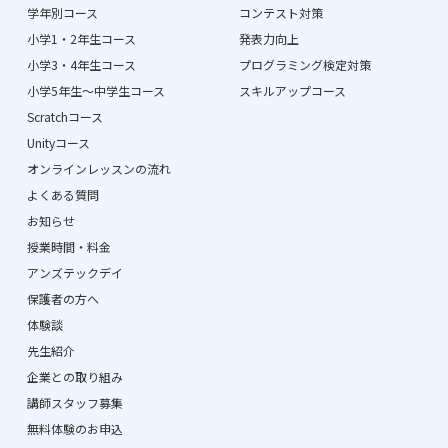
学年別コース
コンテスト対策
小学1・2年生コース
発表力向上
小学3・4年生コース
プログラミング検定対策
小学5年生〜中学生コース
スキルアップコース
Scratchコース
Unityコース
オンラインレッスンの流れ
よくある質問
お知らせ
授業時間・料金
アンズテックデイ
保護者の方へ
体験談
先生紹介
企業との取り組み
講師スタッフ募集
無料体験のお申込