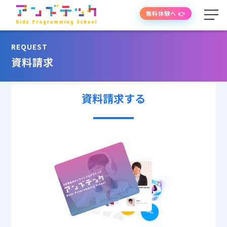
無料体験へ 👉
REQUEST
学べる内容
資料請求
授業の流れ
資料請求する
先生紹介
授業時間・料金
よくあるご質問
生徒・保護者の声