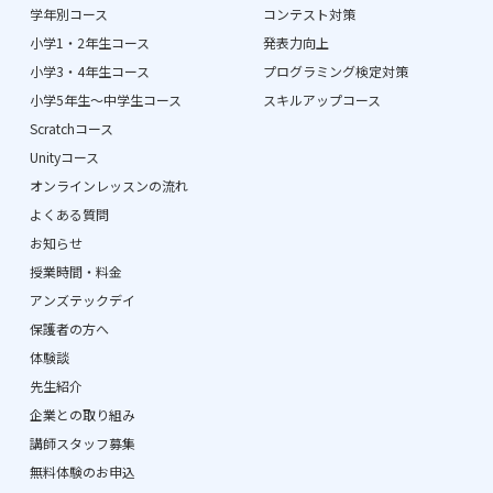
学年別コース
コンテスト対策
小学1・2年生コース
発表力向上
小学3・4年生コース
プログラミング検定対策
小学5年生〜中学生コース
スキルアップコース
Scratchコース
Unityコース
オンラインレッスンの流れ
よくある質問
お知らせ
授業時間・料金
アンズテックデイ
保護者の方へ
体験談
先生紹介
企業との取り組み
講師スタッフ募集
無料体験のお申込