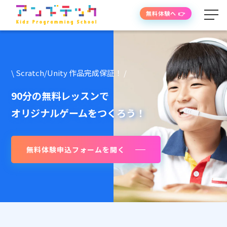
無料体験へ 👉
学べる内容
\ Scratch/Unity 作品完成保証！ /
授業の流れ
90分の無料レッスンで
オリジナルゲームをつくろう！
先生紹介
無料体験申込フォームを開く
授業時間・料金
よくあるご質問
生徒・保護者の声