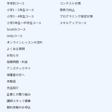
学年別コース
コンテスト対策
小学1・2年生コース
発表力向上
小学3・4年生コース
プログラミング検定対策
小学5年生〜中学生コース
スキルアップコース
Scratchコース
Unityコース
オンラインレッスンの流れ
よくある質問
お知らせ
授業時間・料金
アンズテックデイ
保護者の方へ
体験談
先生紹介
企業との取り組み
講師スタッフ募集
無料体験のお申込