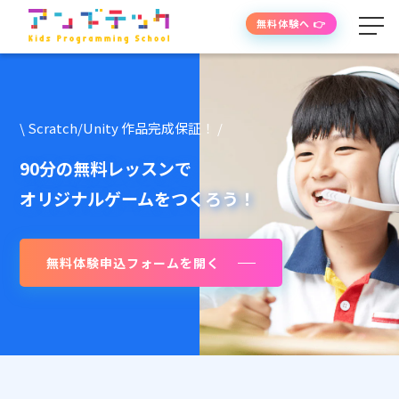
無料体験へ 👉
学べる内容
\ Scratch/Unity 作品完成保証！ /
授業の流れ
90分の無料レッスンで
オリジナルゲームをつくろう！
先生紹介
無料体験申込フォームを開く
授業時間・料金
よくあるご質問
生徒・保護者の声