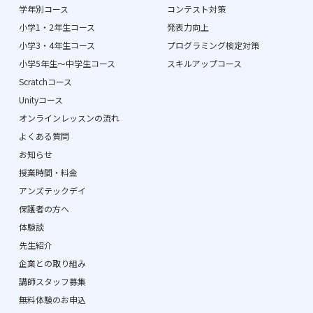
学年別コース
コンテスト対策
小学1・2年生コース
発表力向上
小学3・4年生コース
プログラミング検定対策
小学5年生〜中学生コース
スキルアップコース
Scratchコース
Unityコース
オンラインレッスンの流れ
よくある質問
お知らせ
授業時間・料金
アンズテックデイ
保護者の方へ
体験談
先生紹介
企業との取り組み
講師スタッフ募集
無料体験のお申込