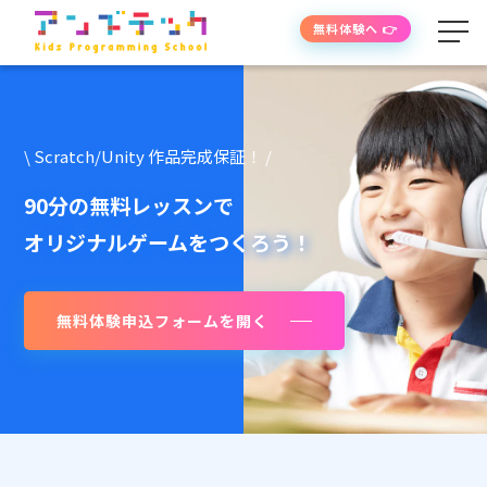
無料体験へ 👉
学べる内容
\ Scratch/Unity 作品完成保証！ /
授業の流れ
90分の無料レッスンで
オリジナルゲームをつくろう！
先生紹介
無料体験申込フォームを開く
授業時間・料金
よくあるご質問
生徒・保護者の声