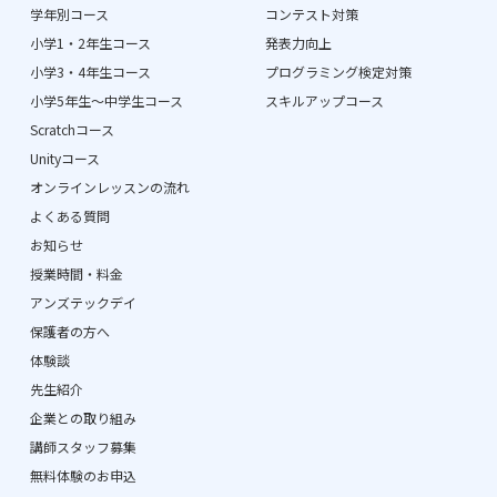
学年別コース
コンテスト対策
小学1・2年生コース
発表力向上
小学3・4年生コース
プログラミング検定対策
小学5年生〜中学生コース
スキルアップコース
Scratchコース
Unityコース
オンラインレッスンの流れ
よくある質問
お知らせ
授業時間・料金
アンズテックデイ
保護者の方へ
体験談
先生紹介
企業との取り組み
講師スタッフ募集
無料体験のお申込