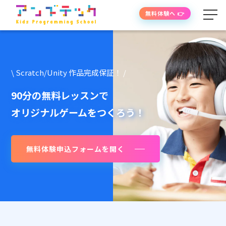
無料体験へ 👉
学べる内容
\ Scratch/Unity 作品完成保証！ /
授業の流れ
90分の無料レッスンで
オリジナルゲームをつくろう！
先生紹介
無料体験申込フォームを開く
授業時間・料金
よくあるご質問
生徒・保護者の声