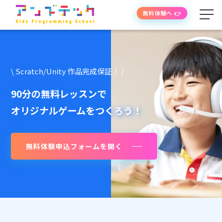
無料体験へ 👉
学べる内容
\ Scratch/Unity 作品完成保証！ /
授業の流れ
90分の無料レッスンで
オリジナルゲームをつくろう！
先生紹介
無料体験申込フォームを開く
授業時間・料金
よくあるご質問
生徒・保護者の声