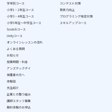
学年別コース
コンテスト対策
小学1・2年生コース
発表力向上
小学3・4年生コース
プログラミング検定対策
小学5年生〜中学生コース
スキルアップコース
Scratchコース
Unityコース
オンラインレッスンの流れ
よくある質問
お知らせ
授業時間・料金
アンズテックデイ
保護者の方へ
体験談
先生紹介
企業との取り組み
講師スタッフ募集
無料体験のお申込