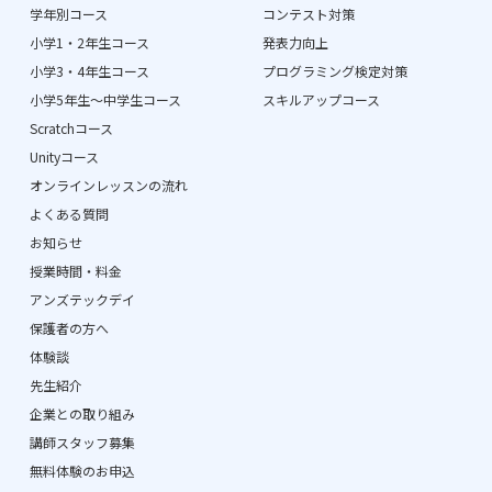
学年別コース
コンテスト対策
小学1・2年生コース
発表力向上
小学3・4年生コース
プログラミング検定対策
小学5年生〜中学生コース
スキルアップコース
Scratchコース
Unityコース
オンラインレッスンの流れ
よくある質問
お知らせ
授業時間・料金
アンズテックデイ
保護者の方へ
体験談
先生紹介
企業との取り組み
講師スタッフ募集
無料体験のお申込