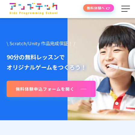
無料体験へ 👉
学べる内容
\ Scratch/Unity 作品完成保証！ /
授業の流れ
90分の無料レッスンで
オリジナルゲームをつくろう！
先生紹介
無料体験申込フォームを開く
授業時間・料金
よくあるご質問
生徒・保護者の声