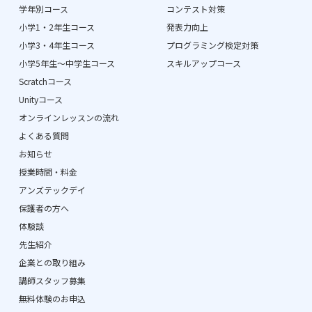
学年別コース
コンテスト対策
小学1・2年生コース
発表力向上
小学3・4年生コース
プログラミング検定対策
小学5年生〜中学生コース
スキルアップコース
Scratchコース
Unityコース
オンラインレッスンの流れ
よくある質問
お知らせ
授業時間・料金
アンズテックデイ
保護者の方へ
体験談
先生紹介
企業との取り組み
講師スタッフ募集
無料体験のお申込