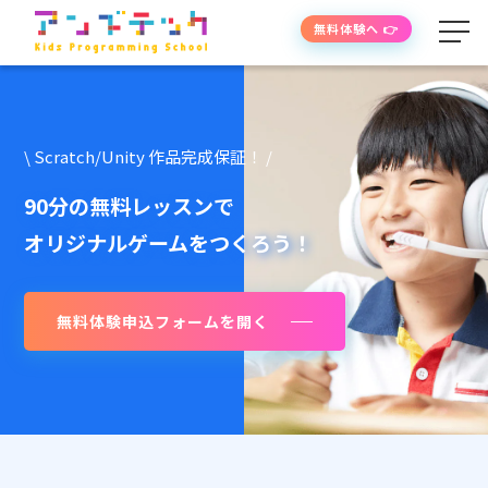
無料体験へ 👉
学べる内容
\ Scratch/Unity 作品完成保証！ /
授業の流れ
90分の無料レッスンで
オリジナルゲームをつくろう！
先生紹介
無料体験申込フォームを開く
授業時間・料金
よくあるご質問
生徒・保護者の声