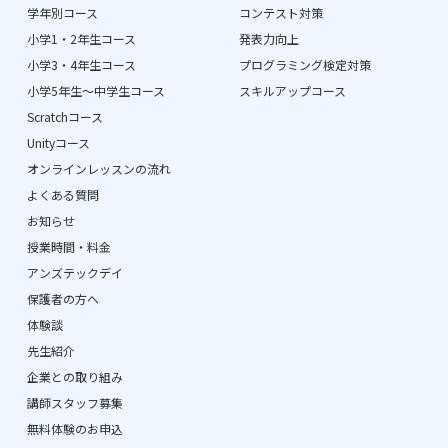
学年別コース
コンテスト対策
小学1・2年生コース
発表力向上
小学3・4年生コース
プログラミング検定対策
小学5年生〜中学生コース
スキルアップコース
Scratchコース
Unityコース
オンラインレッスンの流れ
よくある質問
お知らせ
授業時間・料金
アンズテックデイ
保護者の方へ
体験談
先生紹介
企業との取り組み
講師スタッフ募集
無料体験のお申込