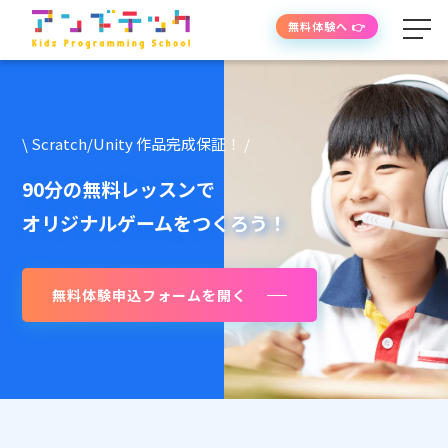
無料体験へ 👉
学べる内容
\ Scratch/Unity 作品完成保証！ /
授業の流れ
90分の無料レッスンで
オリジナルゲームをつくろう！
先生紹介
無料体験申込フォームを開く
授業時間・料金
よくあるご質問
生徒・保護者の声