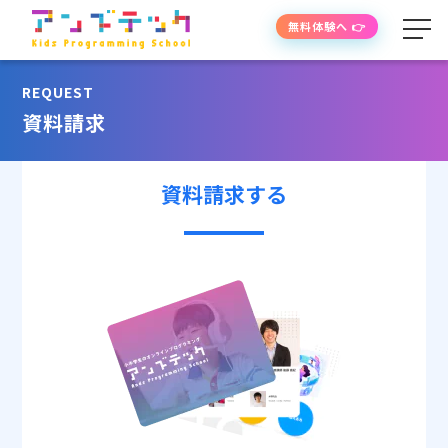
無料体験へ 👉
REQUEST
学べる内容
資料請求
授業の流れ
資料請求する
先生紹介
授業時間・料金
よくあるご質問
生徒・保護者の声